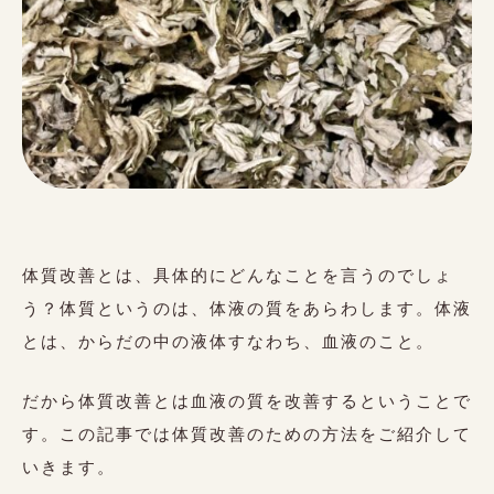
不定休
〒500-8235
岐阜市東中島 (自宅サロンのため番地はご予約時にお伝えいたしま
す。)
ご予約はこちらから
体質改善とは、具体的にどんなことを言うのでしょ
Reservation
う？体質というのは、体液の質をあらわします。体液
とは、からだの中の液体すなわち、血液のこと。
10%
公式LINEご登録の方初回クーポン
OFF
だから体質改善とは血液の質を改善するということで
す。この記事では体質改善のための方法をご紹介して
いきます。
利用規約
商取引法
個人情報保護法