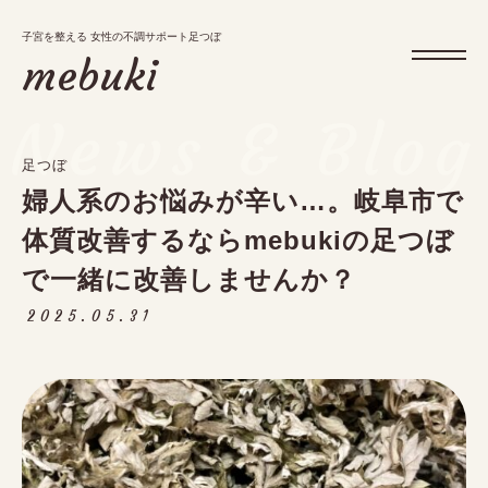
子宮を整える 女性の不調サポート足つぼ
子宮を整える 女性の不調サポート足つぼ
mebuki
mebuki
News & Blog
足つぼ
メニュー
婦人系のお悩みが辛い…。岐阜市で
お知らせ・ブログ
体質改善するならmebukiの足つぼ
アクセス
で一緒に改善しませんか？
予約・キャンペーン
2025.05.31
tel.
09:30～17:00