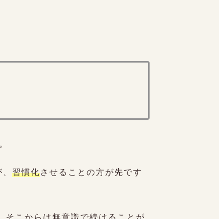
。
が、
習慣化
させることの方が先です
と、そこからは無意識で続けることが