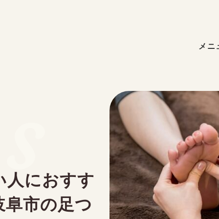
メニ
s & 
い人におすす
岐阜市の足つ