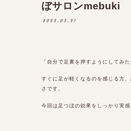
ぼサロンmebuki
09:30～17:00
不定休
〒500-8235
2025.05.31
岐阜市東中島 (自宅サロンのため番地はご予約時にお伝えいたします。
「自分で足裏を押すようにしてみた
すぐに足が軽くなるのを感じる方、
さです。
今回は足つぼの効果をしっかり実感