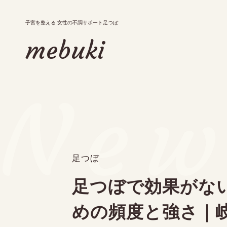
子宮を整える 女性の不調サポート足つぼ
子宮を整える 女性の不調サポート足つぼ
mebuki
mebuki
New
メニュー
お知らせ・ブログ
アクセス
予約・キャンペーン
足つぼ
足つぼで効果がな
めの頻度と強さ｜
tel.