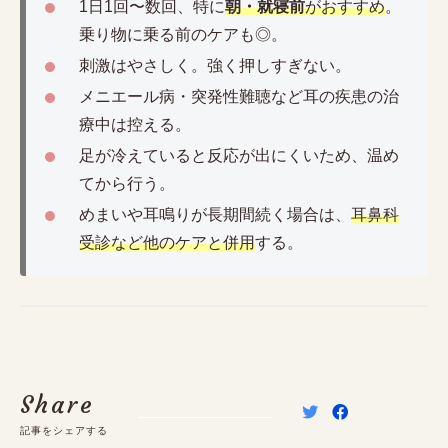
1日1回〜数回、特に
朝・就寝前
がおすすめ
。
乗り物に乗る前のケアも◎。
刺激はやさしく。強く押しすぎない。
メニエール病・突発性難聴など耳の疾患の治
療中は控える。
足が冷えていると反応が出にくいため、温め
てから行う。
めまいや耳鳴りが長期間続く場合は、
耳鼻科
受診など他のケアと併用
する。
Share
記事をシェアする