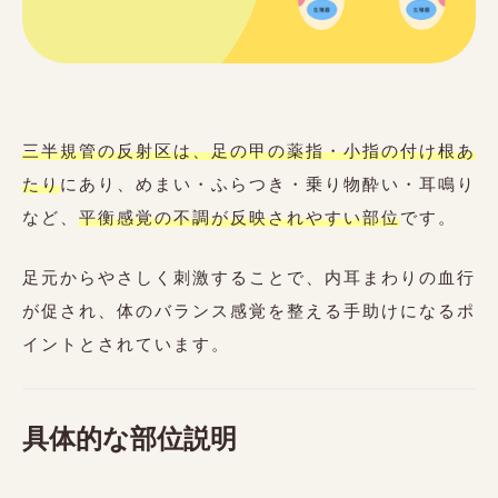
不定休
〒500-8235
岐阜市東中島 (自宅サロンのため番地はご予約時にお伝えいたしま
す。)
三半規管の反射区は、足の甲の薬指
・小指の付け根あ
たり
にあり、めまい・ふらつき・乗り物酔い・耳鳴り
など、
平衡感覚の不調が反映されやすい部位
です。
ご予約はこちらから
足元からやさしく刺激することで、内耳まわりの血行
Reservation
が促され、体のバランス感覚を整える手助けになるポ
イントとされています。
10%
公式LINEご登録の方初回クーポン
OFF
具体的な部位説明
利用規約
商取引法
個人情報保護法