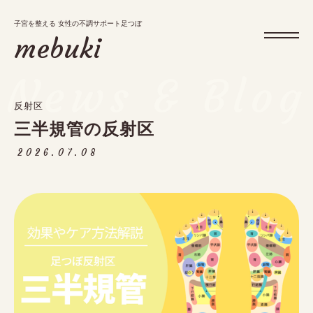
子宮を整える 女性の不調サポート足つぼ
子宮を整える 女性の不調サポート足つぼ
mebuki
mebuki
News & Blog
反射区
メニュー
三半規管の反射区
お知らせ・ブログ
2026.07.08
アクセス
予約・キャンペーン
tel.
09:30～17:00