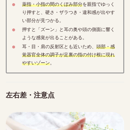
薬指・小指の間のくぼみ部分
を親指でゆっく
り押すと、硬さ・ザラつき・違和感が出やす
い部分が見つかる。
押すと「ズーン」と耳の奥や頭の側面に響く
ような感覚が出ることがある。
耳・目・肩の反射区とも近いため、
頭部・感
覚器官全体の調子が足裏の指の付け根に現れ
やすいゾーン
。
左右差・注意点