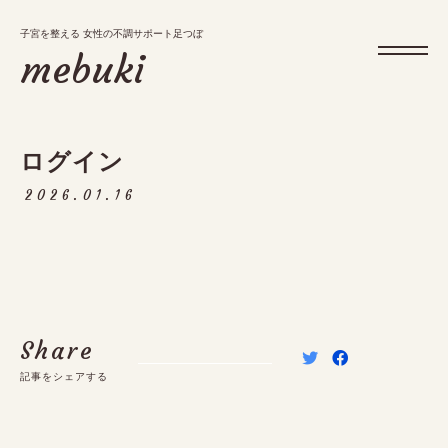
子宮を整える 女性の不調サポート足つぼ
子宮を整える 女性の不調サポート足つぼ
mebuki
mebuki
ログイン
メニュー
2026.01.16
お知らせ・ブログ
アクセス
予約・キャンペーン
Share
記事をシェアする
tel.
09:30～17:00