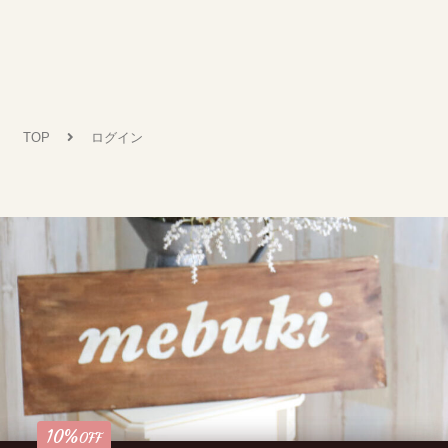
不定休
〒500-8235
岐阜市東中島 (自宅サロンのため番地はご予約時にお伝えいたしま
す。)
TOP
ログイン
ご予約はこちらから
Reservation
10%
公式LINEご登録の方初回クーポン
OFF
利用規約
商取引法
個人情報保護法
10%
OFF