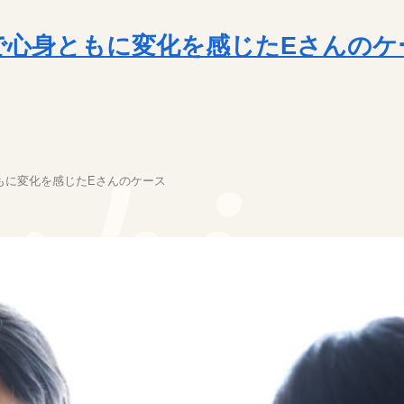
で心身ともに変化を感じたEさんのケ
)
uki
uki
もに変化を感じたEさんのケース