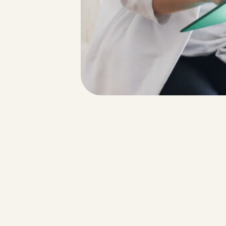
利用規約
商取引法
個人情報保護法
子宮を整える 女性の不調サポート足つぼ
mebuki
〒500-8235
岐阜市東中島 (自宅サロンのため番地はご予約時にお伝えい