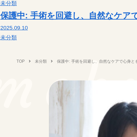
未分類
09:30～17:00
不定休
保護中: 手術を回避し、自然なケア
〒500-8235
岐阜市東中島 (自宅サロンのため番地はご予約時にお伝えいたします。
2025.09.10
meb
未分類
meb
TOP
未分類
保護中: 手術を回避し、自然なケアで心身と